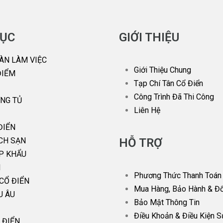
ỤC
GIỚI THIỆU
ÀN LÀM VIỆC
Giới Thiệu Chung
ĐIỂM
Tạp Chí Tân Cổ Điển
Công Trình Đã Thi Công
NG TỦ
Liên Hệ
ĐIỂN
CH SẠN
HỖ TRỢ
P KHẨU
I
Phương Thức Thanh Toán
CỔ ĐIỂN
Mua Hàng, Bảo Hành & Đổ
U ÂU
Bảo Mật Thông Tin
Điều Khoản & Điều Kiện 
 ĐIỂN