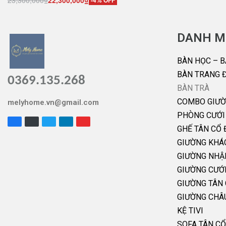
23,300,000
₫
22,300,000
₫
-4% OFF
Thêm vào giỏ hàng
QUICKVIEW
DANH M
BÀN HỌC – B
BÀN TRANG 
0369.135.268
BÀN TRÀ
COMBO GIƯỜ
melyhome.vn@gmail.com
PHÒNG CƯỚI
GHẾ TÂN CỔ 
GIƯỜNG KHÁ
GIƯỜNG NHẬ
GIƯỜNG CƯỚ
GIƯỜNG TÂN 
GIƯỜNG CHÂ
KỆ TIVI
SOFA TÂN CỔ