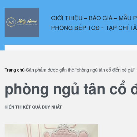
GIỚI THIỆU
– BÁO GIÁ
– MẪU 
PHÒNG BẾP TCĐ
TẠP CHÍ T
Trang chủ
›
Sản phẩm được gắn thẻ “phòng ngủ tân cổ điển bé gái”
phòng ngủ tân cổ đ
HIỂN THỊ KẾT QUẢ DUY NHẤT