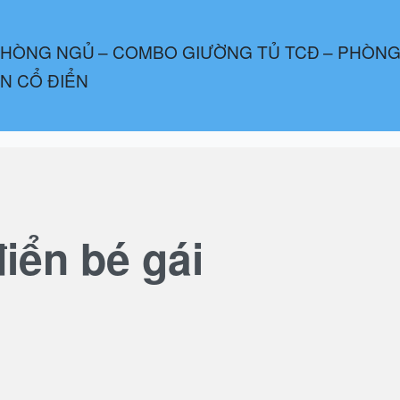
PHÒNG NGỦ
– COMBO GIƯỜNG TỦ TCĐ
– PHÒNG
ÂN CỔ ĐIỂN
iển bé gái