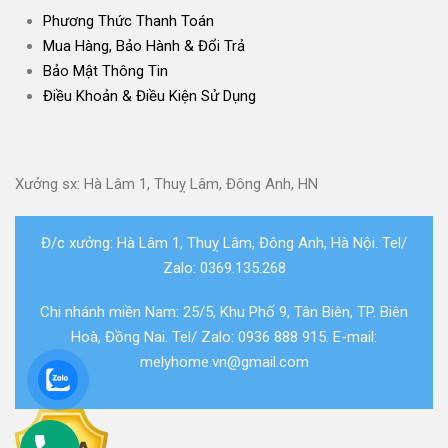
Phương Thức Thanh Toán
Mua Hàng, Bảo Hành & Đổi Trả
Bảo Mật Thông Tin
Điều Khoản & Điều Kiện Sử Dụng
Xưởng sx: Hà Lâm 1, Thuỵ Lâm, Đông Anh, HN
Đ/c xưởng: Hà Lâm 1, Thuỵ Lâm, Đông Anh, Hà Nội. Tel/
Zalo: 0369.135.268
Chi nhánh miền Nam: 25/5, Khu Phố 9, Tân Biên, TP. Biên
Hoà, Đồng Nai. Tel/ Zalo: 0936 888 915. E-mail:
melyhome.vn@gmail.com