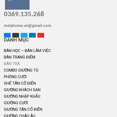
0369.135.268
melyhome.vn@gmail.com
DANH MỤC
BÀN HỌC – BÀN LÀM VIỆC
BÀN TRANG ĐIỂM
BÀN TRÀ
COMBO GIƯỜNG TỦ
PHÒNG CƯỚI
GHẾ TÂN CỔ ĐIỂN
GIƯỜNG KHÁCH SẠN
GIƯỜNG NHẬP KHẨU
GIƯỜNG CƯỚI
GIƯỜNG TÂN CỔ ĐIỂN
GIƯỜNG CHÂU ÂU