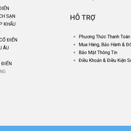
ĐIỂN
CH SẠN
HỖ TRỢ
P KHẨU
I
Phương Thức Thanh Toán
CỔ ĐIỂN
Mua Hàng, Bảo Hành & Đổ
U ÂU
Bảo Mật Thông Tin
Điều Khoản & Điều Kiện 
 ĐIỂN
ỜNG