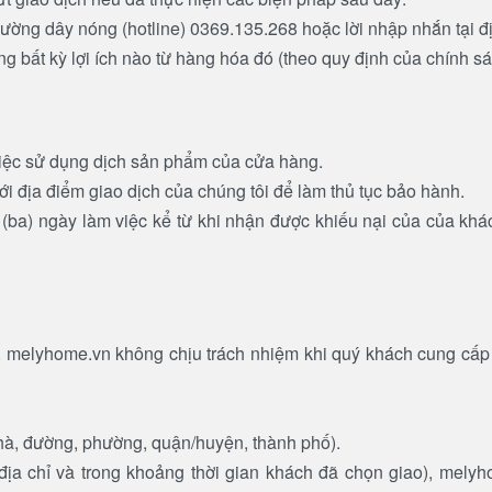
ờng dây nóng (hotline) 0369.135.268 hoặc lời nhập nhắn tại đị
 bất kỳ lợi ích nào từ hàng hóa đó (theo quy định của chính s
việc sử dụng dịch sản phẩm của cửa hàng.
ới địa điểm giao dịch của chúng tôi để làm thủ tục bảo hành.
 03 (ba) ngày làm việc kể từ khi nhận được khiếu nại của của k
 melyhome.vn không chịu trách nhiệm khi quý khách cung cấp s
 nhà, đường, phường, quận/huyện, thành phố).
a chỉ và trong khoảng thời gian khách đã chọn giao), melyho