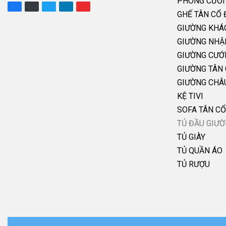
PHÒNG CƯỚI
GHẾ TÂN CỔ 
GIƯỜNG KHÁ
GIƯỜNG NHẬ
GIƯỜNG CƯỚ
GIƯỜNG TÂN 
GIƯỜNG CHÂ
KỆ TIVI
SOFA TÂN CỔ
TỦ ĐẦU GIƯ
TỦ GIÀY
TỦ QUẦN ÁO
TỦ RƯỢU