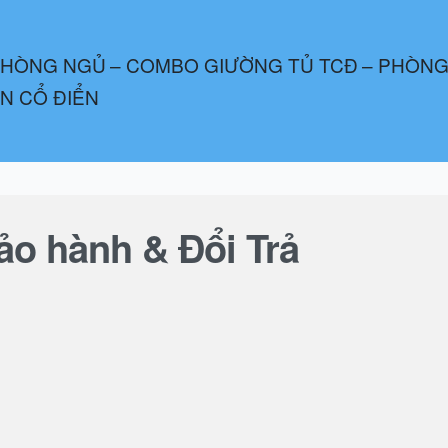
PHÒNG NGỦ
– COMBO GIƯỜNG TỦ TCĐ
– PHÒNG
ÂN CỔ ĐIỂN
o hành & Đổi Trả