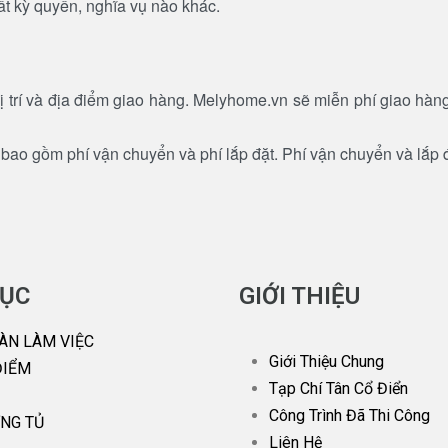
ất kỳ quyền, nghĩa vụ nào khác.
ị trí và địa điểm giao hàng. Melyhome.vn sẽ miễn phí giao hà
bao gồm phí vận chuyển và phí lắp đặt. Phí vận chuyển và lắp 
ỤC
GIỚI THIỆU
ÀN LÀM VIỆC
Giới Thiệu Chung
ĐIỂM
Tạp Chí Tân Cổ Điển
Công Trình Đã Thi Công
NG TỦ
Liên Hệ