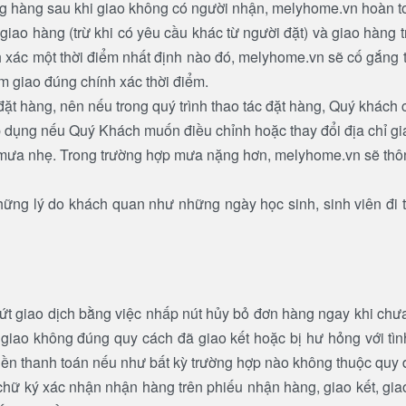
ng hàng sau khi giao không có người nhận, melyhome.vn hoàn to
giao hàng (trừ khi có yêu cầu khác từ người đặt) và giao hàng
h xác một thời điểm nhất định nào đó, melyhome.vn sẽ cố gắng 
m giao đúng chính xác thời điểm.
đặt hàng, nên nếu trong quý trình thao tác đặt hàng, Quý khác
áp dụng nếu Quý Khách muốn điều chỉnh hoặc thay đổi địa chỉ gi
 mưa nhẹ. Trong trường hợp mưa nặng hơn, melyhome.vn sẽ thôn
hững lý do khách quan như những ngày học sinh, sinh viên đi
t giao dịch bằng việc nhấp nút hủy bỏ đơn hàng ngay khi chưa
iao không đúng quy cách đã giao kết hoặc bị hư hỏng với tìn
ền thanh toán nếu như bất kỳ trường hợp nào không thuộc quy đ
ữ ký xác nhận nhận hàng trên phiếu nhận hàng, giao kết, giao 